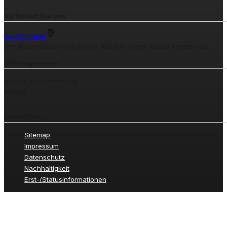
So finden Sie uns
Routenplaner
Der Routenplaner ruft Google Maps in einem neuen Fenster auf.
Öffnungszeiten
Montag bis Donnerstag
Freitag
Quicklinks
Sitemap
Impressum
Datenschutz
Nachhaltigkeit
Erst-/Statusinformationen