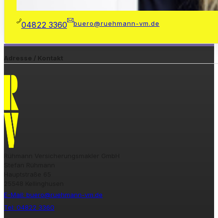
buero@ruehmann-vm.de
04822 3360
Adresse / Kontakt
Rühmann Versicherungsmakler GmbH
Stefan Rühmann
Hauptstraße 65
25548 Kellinghusen
E-Mail: buero@ruehmann-vm.de
Tel: 04822 3360