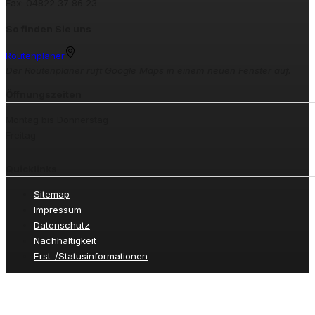
Fax: 04822 37 86 23
So finden Sie uns
Routenplaner
Der Routenplaner ruft Google Maps in einem neuen Fenster auf.
Öffnungszeiten
Montag bis Donnerstag
Freitag
Quicklinks
Sitemap
Impressum
Datenschutz
Nachhaltigkeit
Erst-/Statusinformationen