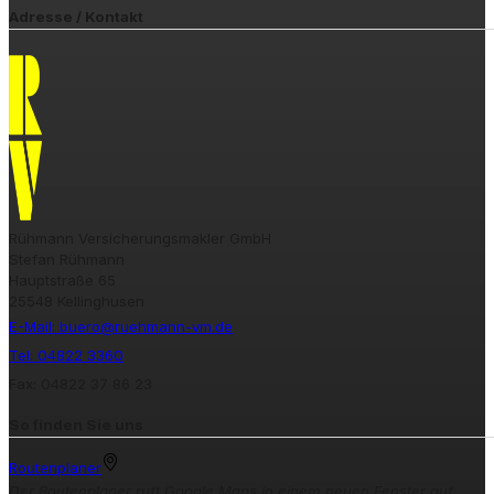
Adresse / Kontakt
Rühmann Versicherungsmakler GmbH
Stefan Rühmann
Hauptstraße 65
25548 Kellinghusen
E-Mail: buero@ruehmann-vm.de
Tel: 04822 3360
Fax: 04822 37 86 23
So finden Sie uns
Routenplaner
Der Routenplaner ruft Google Maps in einem neuen Fenster auf.