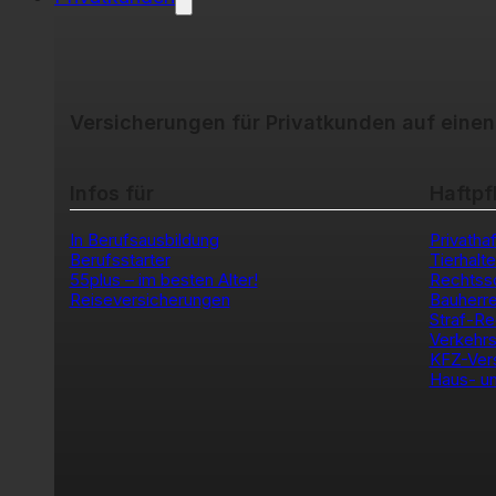
Versicherungen für Privatkunden auf einen
Infos für
Haftpf
In Berufsausbildung
Privathaf
Berufsstarter
Tierhalt
55plus – im besten Alter!
Rechtss
Reiseversicherungen
Bauherr
Straf-Re
Verkehrs
KFZ-Ver
Haus- un