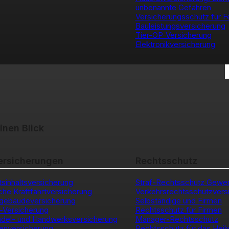
unbenannte Gefahren
Versicherungsschutz für F
Bauleistungsversicherung
Tier-OP-Versicherung
Elektronikversicherung
inen Blick
ersicherungen
Rechtsschutz
sinhaltsversicherung
Straf-Rechtsschutz Gewe
iche Kraftfahrtversicherung
Verkehrsrechtsschutzversi
sgebäudeversicherung
Selbständige und Firmen
e-Versicherung
Rechtsschutz für Firmen
del- und Handwerksversicherung
Manager-Rechtsschutz
enversicherung
Rechtsschutz für das Hei