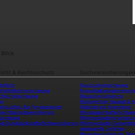
 Blick
licht & Rechtsschutz
Sachversicherunge
tpflicht
Glasbruchversicherung
erhaftpflichtversicherung
Fotovoltaikanlagenversich
chutzversicherung
Hausratversicherung
en
Hochwertiger Hausrat & K
chtsschutz für Privatpersonen
Oldtimer und Youngtimer
rechtsschutzversicherung
Wassersporthaftpflichtver
sicherung
Wohngebäudeversicherun
d Grundstückshaftpflichtversicherung
Wohngebäude: Elementar
unbenannte Gefahren
Hausratversicherung: Ele