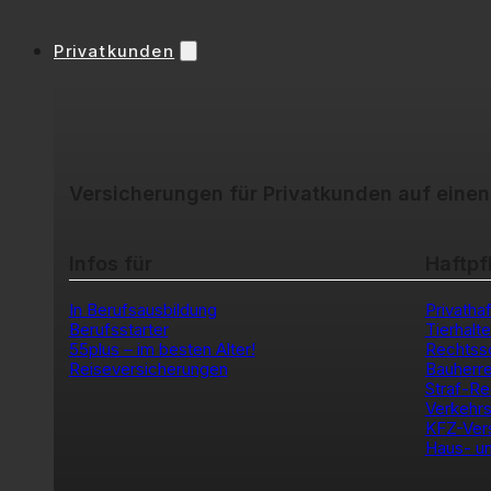
Privatkunden
Versicherungen für Privatkunden auf einen
Infos für
Haftpf
In Berufsausbildung
Privathaf
Berufsstarter
Tierhalt
55plus – im besten Alter!
Rechtss
Reiseversicherungen
Bauherr
Straf-Re
Verkehrs
KFZ-Ver
Haus- un