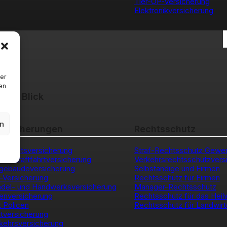
Tier-OP-Versicherung
Elektronikversicherung
er
en
inen Blick
en
ersicherungen
Rechtsschutz
sinhaltsversicherung
Straf-Rechtsschutz Gewe
iche Kraftfahrtversicherung
Verkehrsrechtsschutzversi
sgebäudeversicherung
Selbständige und Firmen
e-Versicherung
Rechtsschutz für Firmen
del- und Handwerksversicherung
Manager-Rechtsschutz
enversicherung
Rechtsschutz für das Hei
k Policen
Rechtsschutz für Landwirt
tversicherung
kehrsversicherung