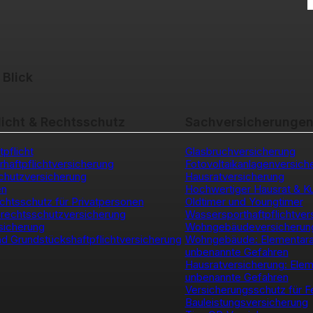
 Blick
licht & Rechtsschutz
Sachversicherunge
tpflicht
Glasbruchversicherung
erhaftpflichtversicherung
Fotovoltaikanlagenversich
chutzversicherung
Hausratversicherung
en
Hochwertiger Hausrat & K
chtsschutz für Privatpersonen
Oldtimer und Youngtimer
rechtsschutzversicherung
Wassersporthaftpflichtver
sicherung
Wohngebäudeversicherun
d Grundstückshaftpflichtversicherung
Wohngebäude: Elementar
unbenannte Gefahren
Hausratversicherung: Ele
unbenannte Gefahren
Versicherungsschutz für F
Bauleistungsversicherung