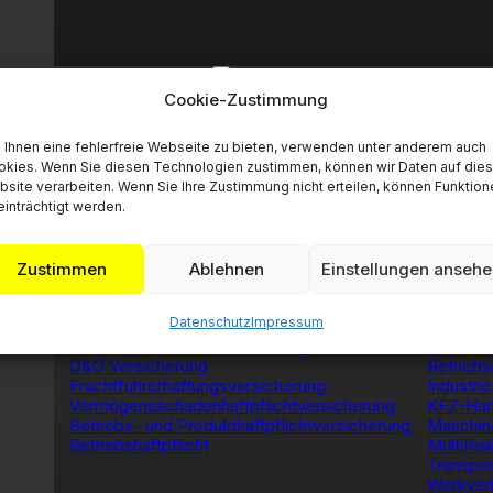
Geschäftskunden
Cookie-Zustimmung
Ihnen eine fehlerfreie Webseite zu bieten, verwenden unter anderem auch
kies. Wenn Sie diesen Technologien zustimmen, können wir Daten auf dies
site verarbeiten. Wenn Sie Ihre Zustimmung nicht erteilen, können Funktion
Versicherungen für Geschäftskunden auf e
inträchtigt werden.
Zustimmen
Ablehnen
Einstellungen anseh
Haftpflicht
Sachv
Datenschutz
Impressum
Berufshaftpflichtversicherung
Geschäft
Betriebshaftpflichtversicherung
Betriebl
D&O Versicherung
Betrieb
Frachtführerhaftungsversicherung
Industri
Vermögensschadenhaftpflichtversicherung
KFZ-Han
Betriebs- und Produkthaftpflichtversicherung
Maschin
Betriebshaftpflicht
MultiRis
Transpor
Werkver