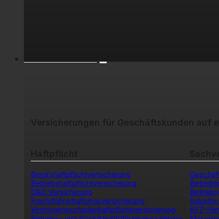
Geschäftskunden
Versicherungen für Geschäftskunden auf e
Haftpflicht
Sachv
Berufshaftpflichtversicherung
Geschäft
Betriebshaftpflichtversicherung
Betriebl
D&O Versicherung
Betrieb
Frachtführerhaftungsversicherung
Industri
Vermögensschadenhaftpflichtversicherung
KFZ-Han
Betriebs- und Produkthaftpflichtversicherung
Maschin